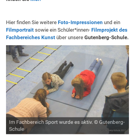
Hier finden Sie weitere
Foto-Impressionen
und ein
Filmportrait
sowie ein Schüler*innen-
Filmprojekt des
Fachbereiches Kunst
über unsere
Gutenberg-Schule.
Im Fachbereich Sport wurde es aktiv. © Gutenberg-
Spannende Experimente im Bereich Chemie. ©
Schule
Gutenberg-Schule