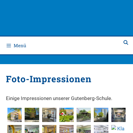
Zum
Zum
Inhalt
Inhalt
springen
springen
Menü
Foto-Impressionen
Einige Impressionen unserer Gutenberg-Schule.