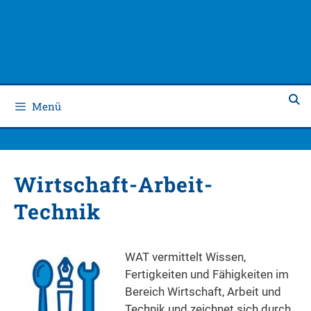
Zum
Zum
Inhalt
Inhalt
springen
springen
Menü
Wirtschaft-Arbeit-
Technik
WAT vermittelt Wissen,
Fertigkeiten und Fähigkeiten im
Bereich Wirtschaft, Arbeit und
Technik und zeichnet sich durch