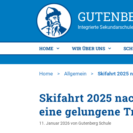
Zum
Zum
Inhalt
Inhalt
GUTENB
springen
springen
Integrierte Sekundarschule
HOME
WIR ÜBER UNS
SCH
Home
Allgemein
Skifahrt 2025 n
>
>
Skifahrt 2025 nac
eine gelungene T
11. Januar 2026
von
Gutenberg Schule