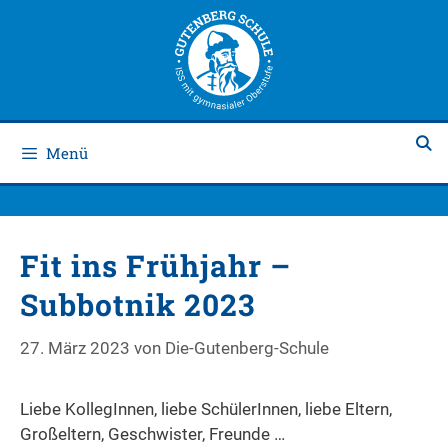
Zum
Zum
Inhalt
Inhalt
springen
springen
Menü
Fit ins Frühjahr –
Subbotnik 2023
27. März 2023
von
Die-Gutenberg-Schule
Liebe KollegInnen, liebe SchülerInnen, liebe Eltern,
Großeltern, Geschwister, Freunde …